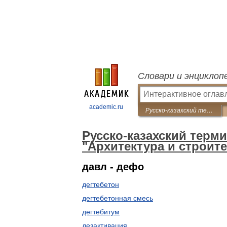
Словари и энциклоп
academic.ru
Русско-казахский терминологический словарь "Архитектура и строительство"
Русско-казахский терм
"Архитектура и строит
давл - дефо
дегтебетон
дегтебетонная смесь
дегтебитум
дезактивация