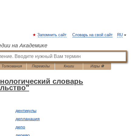
Запомнить сайт
Словарь на свой сайт
RU
едии на Академике
Толкования
Переводы
Книги
Игры ⚽
инологический словарь
ельство"
дентикулы
депланация
депо
дерево