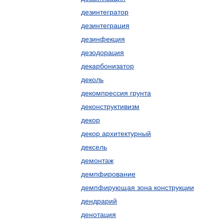
дезинтегратор
дезинтеграция
дезинфекция
дезодорация
декарбонизатор
деколь
декомпрессия грунта
деконструктивизм
декор
декор архитектурный
дексель
демонтаж
демпфирование
демпфирующая зона конструкции
дендрарий
денотация