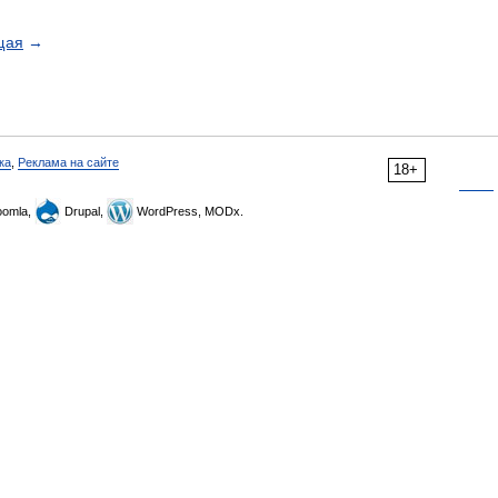
щая
→
ка
,
Реклама на сайте
18+
omla,
Drupal,
WordPress, MODx.