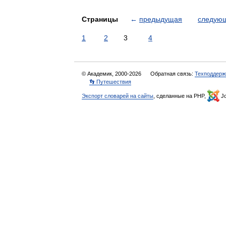
Страницы
←
предыдущая
следую
1
2
3
4
© Академик, 2000-2026
Обратная связь:
Техподдерж
👣 Путешествия
Экспорт словарей на сайты
, сделанные на PHP,
Jo